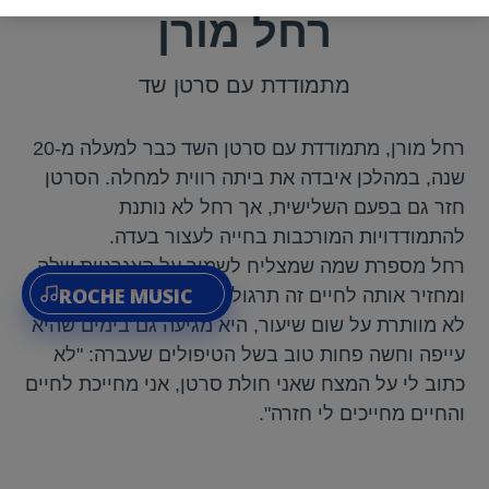
רחל מורן
מתמודדת עם סרטן שד
רחל מורן, מתמודדת עם סרטן השד כבר למעלה מ-20
שנה, במהלכן איבדה את ביתה רווית למחלה. הסרטן
חזר גם בפעם השלישית, אך רחל לא נותנת
להתמודדויות המורכבות בחייה לעצור בעדה.
רחל מספרת שמה שמצליח לשמור על האנרגיות שלה
ROCHE MUSIC
ומחזיר אותה לחיים זה תרגול של יוגה ופילאטיס. היא
לא מוותרת על שום שיעור, היא מגיעה גם בימים שהיא
עייפה וחשה פחות טוב בשל הטיפולים שעברה: "לא
כתוב לי על המצח שאני חולת סרטן, אני מחייכת לחיים
והחיים מחייכים לי חזרה".