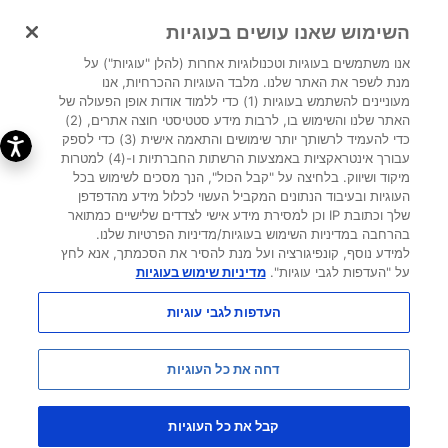
השימוש שאנו עושים בעוגיות
כניסת מטופלים
אנו משתמשים בעוגיות וטכנולוגיות אחרות (להלן "עוגיות") על
מנת לשפר את האתר שלנו. מלבד העוגיות ההכרחיות, אנו
<
מעוניינים להשתמש בעוגיות (1) כדי ללמוד אודות אופן הפעולה של
האתר שלנו והשימוש בו, לרבות מידע סטטיסטי חוצה אתרים, (2)
כדי להעמיד לרשותך יותר שימושים והתאמה אישית (3) כדי לספק
עבורך אינטראקציות באמצעות הרשתות החברתיות ו-(4) למטרות
מיקוד ושיווק. בלחיצה על "קבל הכול", הנך מסכים לשימוש בכל
העוגיות ובעיבוד הנתונים המקביל העשוי לכלול מידע מהדפדפן
שלך וכתובת IP וכן למסירת מידע אישי לצדדים שלישיים כמתואר
בהרחבה במדיניות השימוש בעוגיות/מדיניות הפרטיות שלנו.
למידע נוסף, קונפיגורציה ועל מנת להסיר את הסכמתך, אנא לחץ
על "העדפות לגבי עוגיות".
מדיניות שימוש בעוגיות
לצפייה בסרטון של
העדפות לגבי עוגיות
רחל מורן
דחה את כל העוגיות
קבל את כל העוגיות