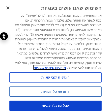
השימוש שאנו עושים בעוגיות
כניסת מטופלים
אנו משתמשים בעוגיות וטכנולוגיות אחרות (להלן "עוגיות") על
זכויות החולה
מנת לשפר את האתר שלנו. מלבד העוגיות ההכרחיות, אנו
מעוניינים להשתמש בעוגיות (1) כדי ללמוד אודות אופן הפעולה של
האתר שלנו והשימוש בו, לרבות מידע סטטיסטי חוצה אתרים, (2)
כדי להעמיד לרשותך יותר שימושים והתאמה אישית (3) כדי לספק
עבורך אינטראקציות באמצעות הרשתות החברתיות ו-(4) למטרות
בית
»
זכויות מטופל
»
זכויות החולה
מיקוד ושיווק. בלחיצה על "קבל הכול", הנך מסכים לשימוש בכל
העוגיות ובעיבוד הנתונים המקביל העשוי לכלול מידע מהדפדפן
שלך וכתובת IP וכן למסירת מידע אישי לצדדים שלישיים כמתואר
בהרחבה במדיניות השימוש בעוגיות/מדיניות הפרטיות שלנו.
הצהרת נגישות
מדיניות פרטיות
למידע נוסף, קונפיגורציה ועל מנת להסיר את הסכמתך, אנא לחץ
על "העדפות לגבי עוגיות".
מדיניות שימוש בעוגיות
תנאי שימוש
מדיניות בשימוש עוגיות
העדפות לגבי עוגיות
מנהל האתר
דחה את כל העוגיות
כל הזכויות שמורות לרוש פרמצבטיקה (ישראל) בע”מ 2023 ©
ROCHE MUSIC
קבל את כל העוגיות
העדפות לגבי עוגיות